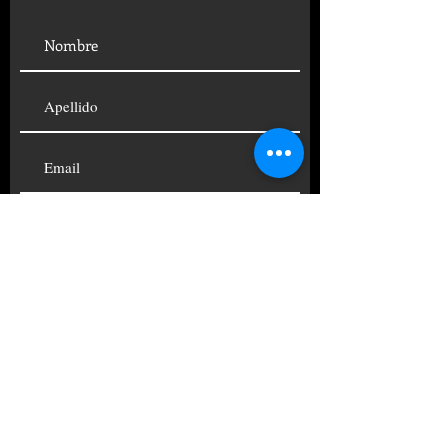
SUSCRIBIRSE
© 2019 FUNDACIÓN CENTRO
PSICOANALÍTICO ARGENTINO
TELÉFONOS:
+54 11
4822-4690
|