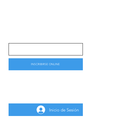
acceso el enlace de ZOOM (de
corresponder) y el ingreso al AULA
VIRTUAL.
FORMULARIO DE INSCRIPCIÓN
A LA
ACTIVIDAD GRATUITA
INSCRIBIRSE ONLINE
Para inscribirse a la actividad gratuita
deberá iniciar sesión como usuario
registrado.
Inicio de Sesión