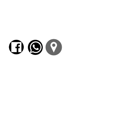
En la obra de nuestro autor la idea de
laberinto es desarrollada no sólo en
laberintos físicos, naturales y artificiales, sino
también en el tiempo, el espacio, la vida, la
muerte, distintas tramas policiales y hasta en
la idea de Dios.
ACTIVIDAD GRATUITA
Una vez procesada la inscripción
podrá:
* ingresar al ZOOM (de
corresponder)
* ingresar al AULA VIRTUAL donde
encontrará las grabaciones de las
clases de la actividad.
Asimismo le enviaremos a su casilla
de correo electrónico el enlace de