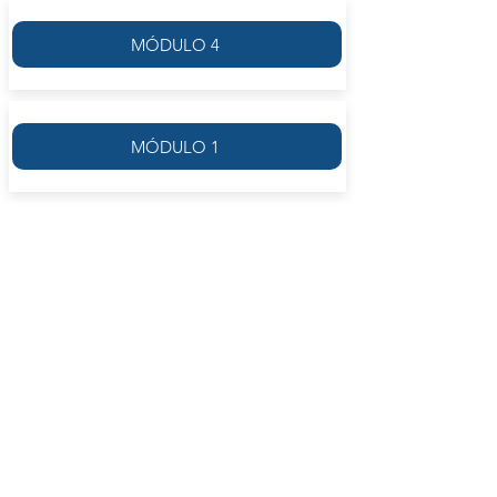
MÓDULO 4
MÓDULO 1
1. EL
PATHOS
EXPRESIONISTA II
El comienzo del fin del ilusionismo
Impresionismo: la luz del instante en la
pintura
Expresionismo de Viena y de Munich:
Der
Blaue Reiter
Arquitectura, cine y escenografía
La danza expresionista: Dore Hoyer
Hacia la abstracción: Vasili Kandinski
Hacia el atonalismo: Arnold Schoenberg
El
Wozzeck
de Alban Berg
La arquitectura de la madurez expresionista:
Mendelssohn, Poelzig, Scharoun
La maduración en el cine: Fritz Lang