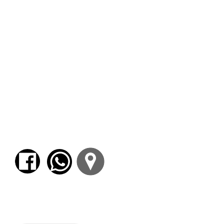
Las “seratas” futuristas
4. LAS CORRIENTES CONSTRUCTIVAS Y LA
EXPERIENCIA SOVIÉTICA
La influencia del cubofuturismo en Rusia y la
tendencia a la abstracción
Constructivismo y suprematismo
Stravinsky y Prokófiev
Los artistas entre la vanguardia y el realismo
socialista
La arquitectura entre la utopía y lo posible:
Tatlin, Melnikov, Vesnin
Eisenstein y Prokófiev
De Stijl y el neoplasticismo
Mondrian y van Doesburg
La arquitectura elementarista
Para comenzar el proceso de pago deberá
iniciar sesión o registrarse.