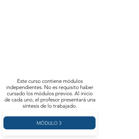
ADRIÁN BARCESAT
MÓDULO 2
ACTIVIDAD FINALIZADA
Se llevó a cabo el
VIERNES 2 DE OCTUBRE | 20.00
4 REUNIONES | FRECUENCIA
SEMANAL
Este curso contiene módulos
independientes. No es requisito haber
cursado los módulos previos. Al inicio
de cada uno, el profesor presentará una
síntesis de lo trabajado.
MÓDULO 3