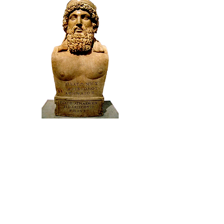
"EÎDOS"
¿QUÉ SON LA IDEAS
PLATÓNICAS?
A cargo de
AGUSTÍN BROUSSON