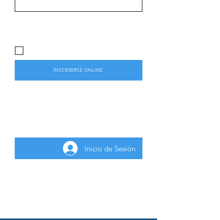
CUPO PRESENCIAL DISPONIBLE:
40
ALUMNO PRESENCIAL
INSCRIBIRSE ONLINE
Para inscribirse a la actividad gratuita
deberá iniciar sesión como usuario
registrado.
Inicio de Sesión