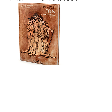
DE LIBRO
ACTIVIDAD GRATUITA
"ION" O SOBRE LA "ILIADA"
Introducción y estudio
introductorio: AGUSTÍN
BROUSSON