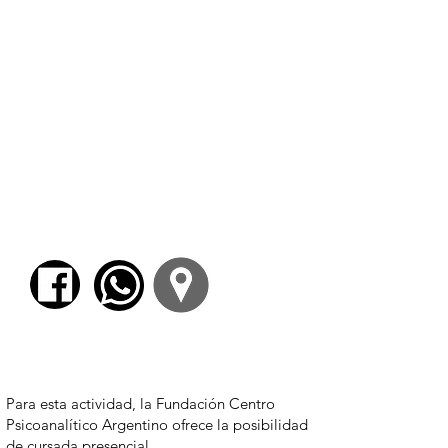
eternidad: las reflexiones
platónicas en
Fedro
y
Timeo
(y en
otros pasajes del
corpus
).
3. La concepción aristotélica del
tiempo en
Física
.
4. Tiempo y eternidad en el
estoicismo: de Zenón a Marco
Aurelio.
5. La reflexión agustiniana en torno
al tiempo en
Confesiones
.
Para comenzar el proceso de pago deberá
iniciar sesión o registrarse.
Para esta actividad, la Fundación Centro
Psicoanalítico Argentino ofrece la posibilidad
de cursada presencial.