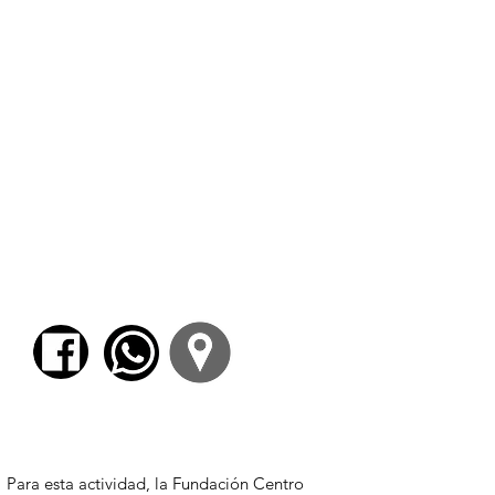
de filosofía y religión, en la Fundación Centro
Psicoanalítico Argentino, en la Fundación
Vocación Humana y en la Asociación de
Amigos del Museo Fernández Blanco.
Durante ocho años
(2011-2019)
ha sido
adscripto de Leandro Pinkler en la Facultad
de Filosofía y Letras, desarrollando proyectos
de investigación sobre el pensamiento de
Heráclito y de Platón y sobre los Misterios de
Eleusis. Formó y forma parte de proyectos de
investigación UBACyT sobre lengua griega.
Ha participado en numerosos congresos y
publicado actas y artículos sobre el mundo
griego. Recientemente se ha publicado su
traducción del
Ion
de Platón en la editorial La
docta ignorancia.
Para comenzar el proceso de pago deberá
iniciar sesión o registrarse.
Para esta actividad, la Fundación Centro