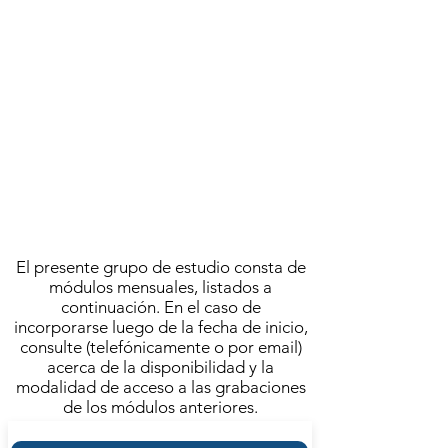
A cargo de
AGUSTÍN BROUSSON
OCTUBRE 2021
ACTIVIDAD FINALIZADA
Se llevó a cabo el
VIERNES 1 DE OCTUBRE | 11.00
FRECUENCIA SEMANAL
El presente grupo de estudio consta de
módulos mensuales, listados a
continuación. En el caso de
incorporarse luego de la fecha de inicio,
consulte (telefónicamente o por email)
acerca de la disponibilidad y la
modalidad de acceso a las grabaciones
de los módulos anteriores.