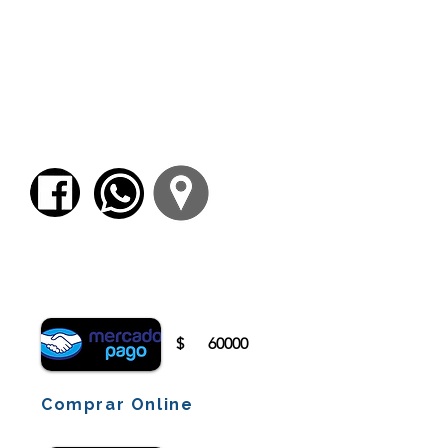
filosofía.
Unidad 8: La llegada, intervención y discurso
de Alcibíades: Su relación con Sócrates,
referencia a
Alcibíades I
; la figura de Sócrates;
el final del simposio.
Unidad 9: Relación con otros diálogos
platónicos; lectura de textos aristotélicos y
neoplatónicos; influencia e interpretaciones
de
Banquete
a lo largo de la historia.
Para comenzar el proceso de pago deberá
iniciar sesión o registrarse.
$
60000
Comprar Online