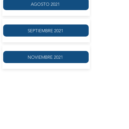
AGOSTO 2021
SEPTIEMBRE 2021
NOVIEMBRE 2021
En los diálogos del llamado período de
madurez (
Fedro, Banquete, Fedón
y
República
) no sólo encontramos una elevada
concepción filosófica, sino también un estilo
narrativo de tal calidad, que resulta muy difícil
que el lector no sea absorbido por el
páthos
de cada diálogo. En
Banquete
, tomando
como hilo conductor la figura del dios Eros,
Platón adopta, cual máscaras, distintas
personalidades: la del poeta trágico, la del