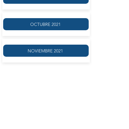
OCTUBRE 2021
NOVIEMBRE 2021
En los diálogos del llamado período de
madurez (
Fedro, Banquete, Fedón
y
República
) no sólo encontramos una elevada
concepción filosófica, sino también un estilo
narrativo de tal calidad, que resulta muy difícil
que el lector no sea absorbido por el
páthos
de cada diálogo. En
Banquete
, tomando
como hilo conductor la figura del dios Eros,
Platón adopta, cual máscaras, distintas
personalidades: la del poeta trágico, la del
cómico, la del médico, la del filósofo, etc.,
con grandes sutilezas y detalles. Esto ha