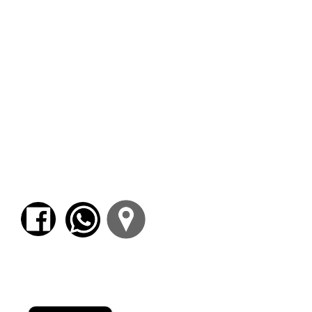
Unidad 7: El discurso de Sócrates-Diotima:
¿Encomiar bien o encomiar con verdad?; el
relato sobre el nacimiento del dios; su
naturaleza de
daímon metaxý
; el ascenso
erótico; el vocabulario mistérico; Eros y
filosofía.
Unidad 8: La llegada, intervención y discurso
de Alcibíades: Su relación con Sócrates,
referencia a
Alcibíades I
; la figura de Sócrates;
el final del simposio.
Unidad 9: Relación con otros diálogos
platónicos; lectura de textos aristotélicos y
neoplatónicos; influencia e interpretaciones
de
Banquete
a lo largo de la historia.
Para comenzar el proceso de pago deberá
iniciar sesión o registrarse.