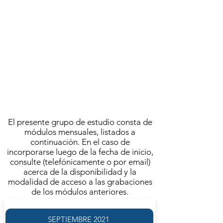
A cargo de
AGUSTÍN BROUSSON
AGOSTO 2021
ACTIVIDAD FINALIZADA
Se llevó a cabo el
VIERNES 6 DE AGOSTO | 11.00
FRECUENCIA SEMANAL
El presente grupo de estudio consta de
módulos mensuales, listados a
continuación. En el caso de
incorporarse luego de la fecha de inicio,
consulte (telefónicamente o por email)
acerca de la disponibilidad y la
modalidad de acceso a las grabaciones
de los módulos anteriores.
SEPTIEMBRE 2021