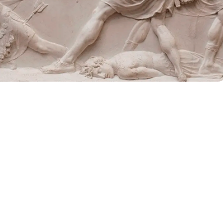
BÍADES" DE PLATÓN
E LECTURA Y ESTUDIO
A cargo de
USTÍN BROUSSON