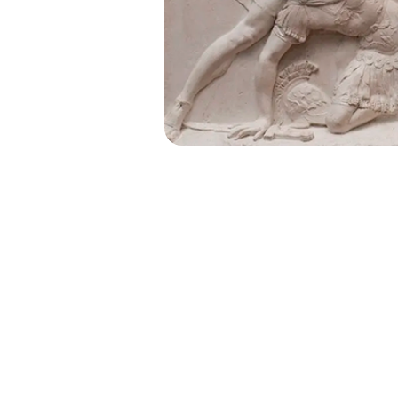
EL "ALCI
GRUPO D
AG