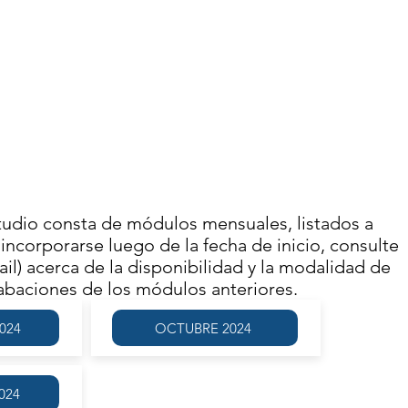
AGOSTO 2024
IVIDAD FINALIZADA
Se llevó a cabo el
ES 9 DE AGOSTO | 11.00
FRECUENCIA SEMANAL
MODALIDAD VIRTUAL
tudio consta de módulos mensuales, listados a
incorporarse luego de la fecha de inicio, consulte
il) acerca de la disponibilidad y la modalidad de
rabaciones de los módulos anteriores.
024
OCTUBRE 2024
024