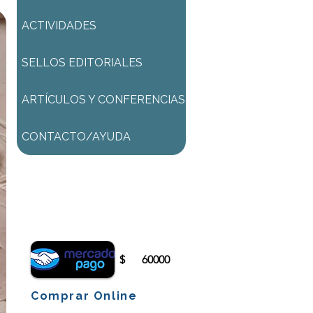
ACTIVIDADES
SELLOS EDITORIALES
ARTÍCULOS Y CONFERENCIAS
CONTACTO/AYUDA
Para comenzar el proceso de
pago deberá iniciar sesión o
registrarse.
$
60000
Comprar Online