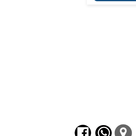
Sumamente apreciado en l
neoplatonismo,
Alcibíades
délfico y del cuidado de sí
alma. Sin embargo, el exam
manifiesto el carácter polí
tanto se revelan como indi
condición necesaria para po
La propuesta de este grupo e
Alcibíades
, poner en relac
diálogos platónicos y con 
constante referencia al texto