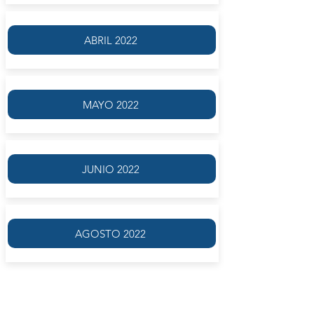
ABRIL 2022
MAYO 2022
JUNIO 2022
AGOSTO 2022
Ya desde la antigüedad el impacto y la
influencia del
Timeo
platónico han sido
sumamente potentes. Sin dudas, una de las