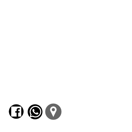
suscitado mayor controversia entre los
estudiosos. Un hito en los estudios
dedicados a este tema es sin duda el breve
tratado del filólogo alemán Jakob Bernays
Elementos del tratado perdido de Aristóteles
sobre el efecto de la tragedia
(1880),
elogiado por Lacan (
La ética del
psicoanálisis
). La propuesta de este grupo es
reflexionar en torno al concepto de
kátharsis
en el marco de la obra aristotélica a partir de
la lectura del texto de Bernays y de textos
fuente anteriores y posteriores a Aristóteles.
Agustín Brousson
Profesor de lengua y cultura griegas,
traductor, investigador y exdocente de la Fac.
de Filosofía y Letras de la UBA.
$ 3700,00