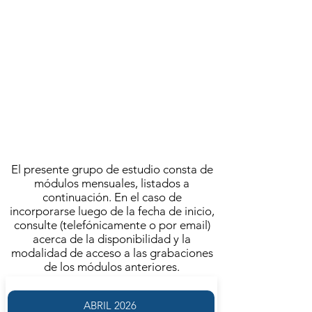
AGUSTÍN BROUSSON
MAYO 2026
LUNES 11 DE MAYO | 13.30
FRECUENCIA QUINCENAL
ACTIVIDAD PRESENCIAL
ZOOM EN VIVO | GRABACIÓN DISPONIBLE
El presente grupo de estudio consta de
módulos mensuales, listados a
continuación. En el caso de
incorporarse luego de la fecha de inicio,
consulte (telefónicamente o por email)
acerca de la disponibilidad y la
modalidad de acceso a las grabaciones
de los módulos anteriores.
ABRIL 2026