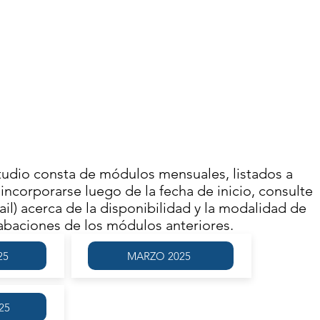
USTÍN BROUSSON
NOVIEMBRE 2025
4 DE NOVIEMBRE | 13.00
ECUENCIA SEMANAL
MODALIDAD VIRTUAL
tudio consta de módulos mensuales, listados a
incorporarse luego de la fecha de inicio, consulte
il) acerca de la disponibilidad y la modalidad de
rabaciones de los módulos anteriores.
25
MARZO 2025
25