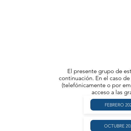
AG
MARTES 
FR
El presente grupo de es
continuación. En el caso de 
(telefónicamente o por ema
acceso a las g
FEBRERO 20
OCTUBRE 20