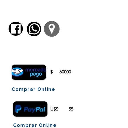
paradigmas gramaticales− enseña la cultura
a partir del conocimiento de la lengua y
desarrolla la inteligencia hermenéutica por la
práctica continua de la traducción de pasajes.
Para comenzar el proceso de pago deberá
iniciar sesión o registrarse.
$
60000
Comprar Online
U$S
55
Comprar Online