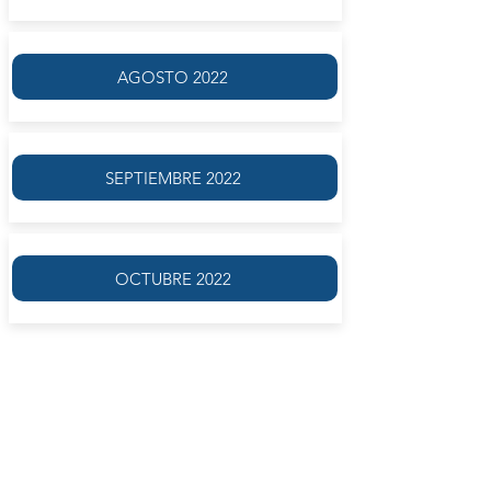
AGOSTO 2022
SEPTIEMBRE 2022
OCTUBRE 2022
Estudio de la lengua de acuerdo al método
del gran filólogo Dr. Lorenzo Mascialino: un
método inductivo −no memorístico−
desarrollado desde la lectura de citas clásicas
en una dinámica progresiva de complejidad
gramatical. La metodología inductiva −que a
partir del ejemplo particular se proyecta a los