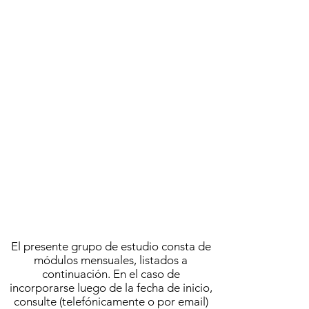
A cargo de
AGUSTÍN BROUSSON
ABRIL 2023
ACTIVIDAD FINALIZADA
Se llevó a cabo el
MIÉRCOLES 5 DE ABRIL | 10.00
FRECUENCIA SEMANAL
MODALIDAD VIRTUAL
El presente grupo de estudio consta de
módulos mensuales, listados a
continuación. En el caso de
incorporarse luego de la fecha de inicio,
consulte (telefónicamente o por email)