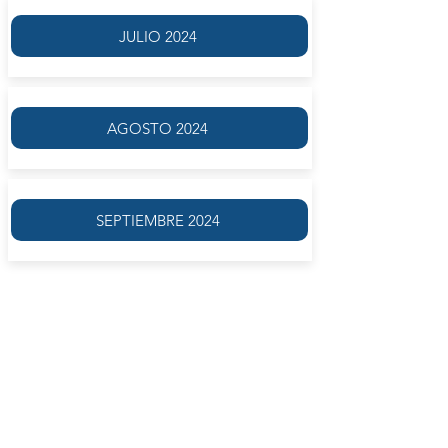
JULIO 2024
AGOSTO 2024
SEPTIEMBRE 2024
Estudio de la lengua de acuerdo al método
del gran filólogo Dr. Lorenzo Mascialino: un
método inductivo −no memorístico−
desarrollado desde la lectura de citas clásicas
en una dinámica progresiva de complejidad
gramatical. La metodología inductiva −que a
partir del ejemplo particular se proyecta a los
paradigmas gramaticales− enseña la cultura
a partir del conocimiento de la lengua y