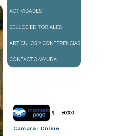
ACTIVIDADES
SELLOS EDITORIALES
ARTÍCULOS Y CONFERENCIAS
CONTACTO/AYUDA
Para comenzar el proceso de
pago deberá iniciar sesión o
registrarse.
$
60000
Comprar Online