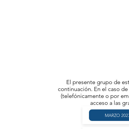
AG
ACT
MIÉRCO
FR
MO
El presente grupo de es
continuación. En el caso de 
(telefónicamente o por ema
acceso a las g
MARZO 202