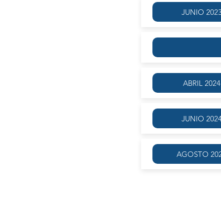
JUNIO 202
ABRIL 2024
JUNIO 202
AGOSTO 20
Estudio de la lengua de acuerdo al 
inductivo −no memorístico− desarro
progresiva de complejidad gramati
particular se proyecta a los paradigm