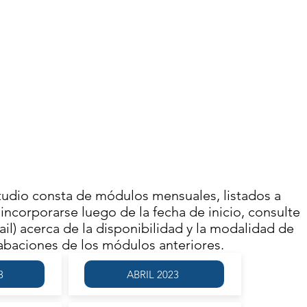
USTÍN BROUSSON
MAYO 2023
IVIDAD FINALIZADA
Se llevó a cabo el
LES 3 DE MAYO | 13.00
ECUENCIA SEMANAL
DALIDAD VIRTUAL
tudio consta de módulos mensuales, listados a
incorporarse luego de la fecha de inicio, consulte
il) acerca de la disponibilidad y la modalidad de
rabaciones de los módulos anteriores.
3
ABRIL 2023