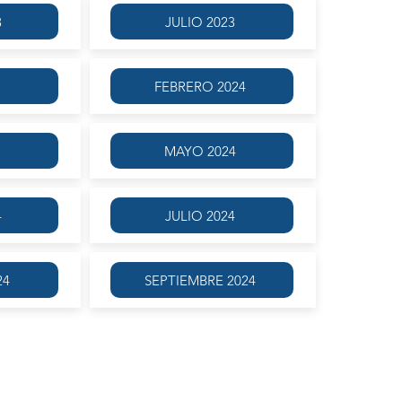
3
JULIO 2023
FEBRERO 2024
MAYO 2024
4
JULIO 2024
24
SEPTIEMBRE 2024
método del gran filólogo Dr. Lorenzo Mascialino: un método
llado desde la lectura de citas clásicas en una dinámica
cal. La metodología inductiva −que a partir del ejemplo
as gramaticales− enseña la cultura a partir del conocimiento de