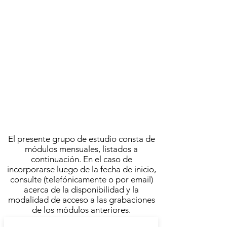
AGUSTÍN BROUSSON
MARZO 2023
ACTIVIDAD FINALIZADA
Se llevó a cabo el
MARTES 7 DE MARZO | 13.00
FRECUENCIA SEMANAL
MODALIDAD VIRTUAL
El presente grupo de estudio consta de
módulos mensuales, listados a
continuación. En el caso de
incorporarse luego de la fecha de inicio,
consulte (telefónicamente o por email)
acerca de la disponibilidad y la
modalidad de acceso a las grabaciones
de los módulos anteriores.