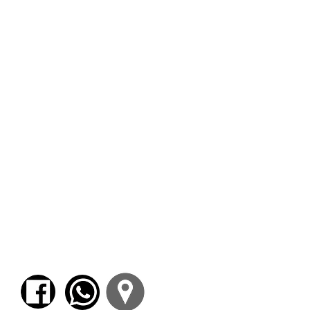
Estudio de la lengua de acuerdo al
método del gran filólogo Dr.
Lorenzo Mascialino: un método
inductivo −no memorístico−
desarrollado desde la lectura de
citas clásicas en una dinámica
progresiva de complejidad
gramatical. La metodología
inductiva −que a partir del ejemplo
particular se proyecta a los
paradigmas gramaticales− enseña
la cultura a partir del conocimiento
de la lengua y desarrolla la
inteligencia hermenéutica por la
práctica continua de la traducción
de pasajes.