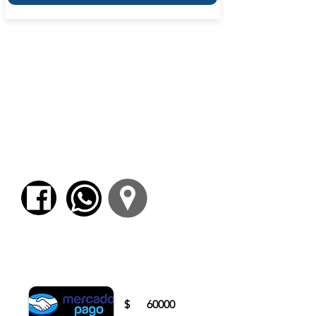
Estudio de la lengua de acuerdo al método
del gran filólogo Dr. Lorenzo Mascialino: un
método inductivo −no memorístico−
desarrollado desde la lectura de citas clásicas
en una dinámica progresiva de complejidad
gramatical. La metodología inductiva −que a
partir del ejemplo particular se proyecta a los
paradigmas gramaticales− enseña la cultura
a partir del conocimiento de la lengua y
desarrolla la inteligencia hermenéutica por la
práctica continua de la traducción de pasajes.
Para comenzar el proceso de pago deberá
iniciar sesión o registrarse.
$
60000