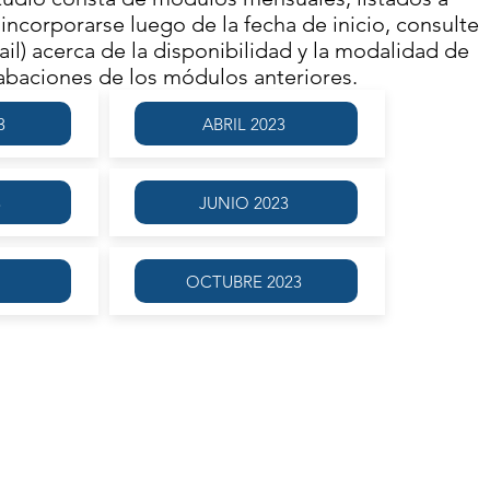
incorporarse luego de la fecha de inicio, consulte
il) acerca de la disponibilidad y la modalidad de
rabaciones de los módulos anteriores.
3
ABRIL 2023
3
JUNIO 2023
OCTUBRE 2023
método del gran filólogo Dr. Lorenzo Mascialino: un método
llado desde la lectura de citas clásicas en una dinámica
cal. La metodología inductiva −que a partir del ejemplo
as gramaticales− enseña la cultura a partir del conocimiento de
ia hermenéutica por la práctica continua de la traducción de