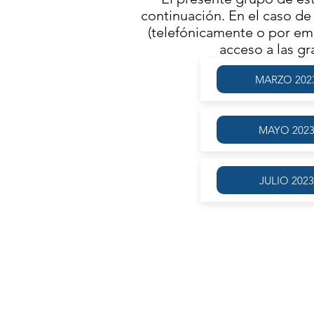
continuación. En el caso de 
(telefónicamente o por ema
acceso a las g
MARZO 202
MAYO 202
JULIO 2023
Estudio de la lengua de acuerdo al 
inductivo −no memorístico− desarro
progresiva de complejidad gramati
particular se proyecta a los paradigm
la lengua y desarrolla la inteligenc
pasajes.