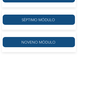
SÉPTIMO MÓDULO
NOVENO MÓDULO
Bajo este título se engloba una serie de
módulos -individuales, aunque
estrechamente vinculados entre sí-, con los
que se pretende lograr un acercamiento a los
que pueden ser considerados los temas y/o
problemas que estructuraron el pensamiento
griego, desde Homero y Hesíodo hasta el
llamado neoplatonismo. A partir del trabajo
con las fuentes, en cada módulo se abordará
un tema específico desde un enfoque
múltiple (historia, filosofía, religión, etc.), a fin
de hacer manifiesta la importancia del