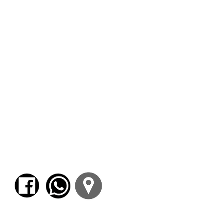
mismo.
PLATÓN: DIÁLOGOS DE MADUREZ Y DE
VEJEZ
La propuesta del curso es lograr un
acercamiento a los elementos nucleares del
pensamiento platónico de “madurez” y de
“vejez” a partir de la lectura de pasajes
seleccionados de diálogos que pertenecen a
dicho período de producción.
Clase 1: Antropología platónica: el alma y su
relación con el cuerpo.
Clase 2: Vivir en filosofía: imágenes de la
filosofía que Platón presenta en sus diálogos.
Clase 3: Ontología y metafísica: la llamada
teoría de las Ideas.
Clase 4: Los diálogos de “vejez”:
¿continuidad o reformulación total?