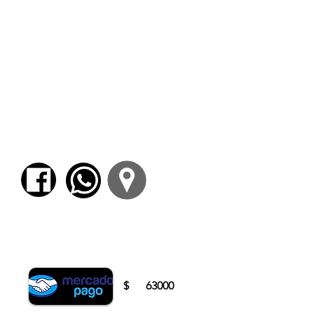
El
Purgatorio
. Topografía. El entramado
mixto: entre la realidad y la alucinación. La
trama “filosófica”. Algunos encuentros
memorables. El purgatorio personal de
Dante. El cambio de guía.
Paraíso.
El
Paraíso
como fin y principio de toda la
Comedia
. El entramado alucinatorio. Algunos
encuentros memorables. La trama
“teológica”. El corazón del libro: Dante ve a
Dios.
Para comenzar el proceso de pago deberá
iniciar sesión o registrarse.
$
63000