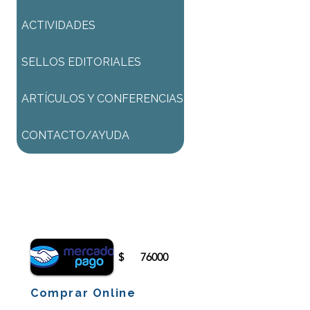
ACTIVIDADES
SELLOS EDITORIALES
ARTÍCULOS Y CONFERENCIAS
CONTACTO/AYUDA
Para comenzar el proceso de
pago deberá iniciar sesión o
registrarse.
$
76000
Comprar Online