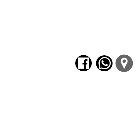
2. ¿Qué es “Ideología”?
3. Los regímenes desigualita
4. Las actuales divisiones
participativo en el siglo XXI