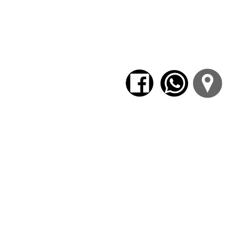
Giles Deleuze:
Diferencia y repetición
Gonzalo Santaya:
El cálculo trascende
Ricard Solé:
Redes complejas