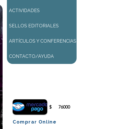
ACTIVIDADES
SELLOS EDITORIALES
ARTÍCULOS Y CONFERENCIAS
CONTACTO/AYUDA
Para comenzar el proceso de
pago deberá iniciar sesión o
registrarse.
$
76000
Comprar Online