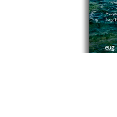
NIETZS
LA VERDAD
FILÓSOF