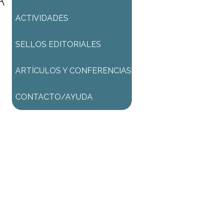
A
ACTIVIDADES
SELLOS EDITORIALES
ARTÍCULOS Y CONFERENCIAS
CONTACTO/AYUDA
ACTIVIDAD GRATUITA
Una vez procesada la
inscripción podrá:
* ingresar al ZOOM (de
corresponder)
* ingresar al AULA VIRTUAL
donde encontrará las
grabaciones de las clases de la