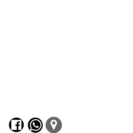
Edipo con sus vacilantes manos a sus hijas, y
les dijo: «¡Oh hijas!, es preciso que probando
la nobleza de vuestra alma os alejéis de este
sitio, y no queráis ver lo que no está
permitido, ni escuchar nuestra conversación,
sino apartaos prontamente; quede aquí sólo
el señor Teseo para enterarse de lo que tiene
que hacer». Tales palabras le oímos decir
todos; y con muchas lágrimas, en compañía
de las muchachas, gimiendo nos apartamos.
Mas cuando al poco tiempo de ir
apartándonos volvimos la cabeza,
advertimos que el hombre aquel en ninguna
parte se hallaba; y que nuestro mismo rey,
con la mano delante de la cara, se tapaba los
ojos como señal de algún terrible
espectáculo cuya visión no hubiese podido
resistir. Sin embargo, después de unos
momentos, no muchos, le vimos que estaba
adorando a la Tierra y también al Olimpo de
los dioses en una misma plegaria."