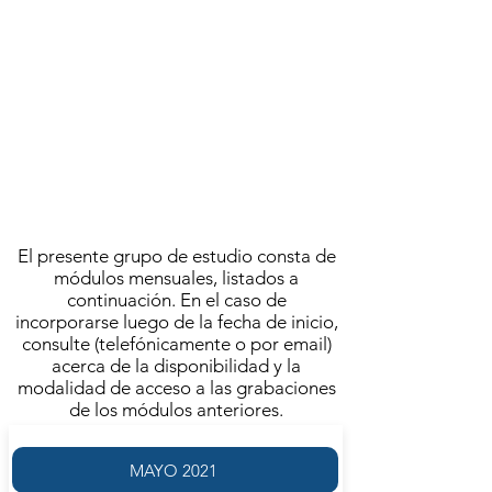
ANDRÉS RACKET
AGOSTO 2021
ACTIVIDAD FINALIZADA
Se llevó a cabo el
SÁBADO 7 DE AGOSTO | 16.00
FRECUENCIA SEMANAL
El presente grupo de estudio consta de
módulos mensuales, listados a
continuación. En el caso de
incorporarse luego de la fecha de inicio,
consulte (telefónicamente o por email)
acerca de la disponibilidad y la
modalidad de acceso a las grabaciones
de los módulos anteriores.
MAYO 2021