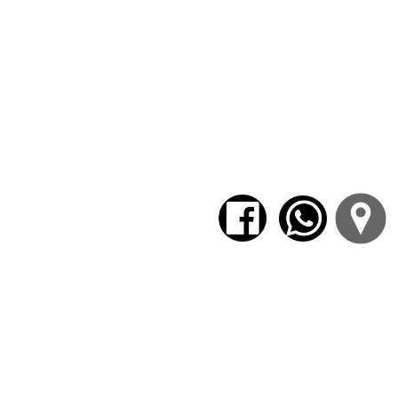
apartaos prontamente; quede aquí só
Tales palabras le oímos decir tod
gimiendo nos apartamos. Mas cuand
advertimos que el hombre aquel en ni
delante de la cara, se tapaba los o
hubiese podido resistir. Sin embarg
adorando a la Tierra y también al Oli