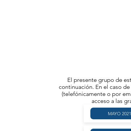
A
ACT
SÁB
F
El presente grupo de es
continuación. En el caso de 
(telefónicamente o por ema
acceso a las g
MAYO 202