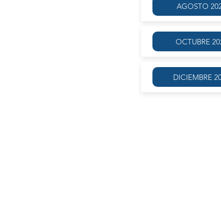
AGOSTO 20
OCTUBRE 20
DICIEMBRE 2
A partir del mes de mayo llevaremos a
la última obra de Sófocles,
Edipo en
autor, respuestas diferentes a proble
de la responsabilidad parece ser 
fuertemente con el de
Edipo Rey
. Al
la debilidad e indefensión de la vejez.
Pasajes:
"Edipo. - [...] Porque de mis actos, m
pudiese hablaros de los de mi padre y
muy bien ¿Cómo es posible que yo sea
que sufría, de manera que aunque hu