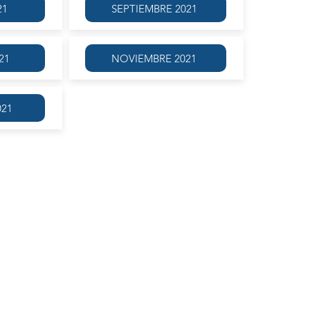
21
SEPTIEMBRE 2021
21
NOVIEMBRE 2021
021
 cabo la lectura detenida, con comentario del texto griego, de
 Colona
. Esta obra plantea, en la última etapa de la vida de su
mas tradicionales en su producción. En particular, el problema
repensado por Sófocles, con un tratamiento que contrasta
 mismo tiempo, como en el
Filoctetes
, se plantea la cuestión de
ás he sido el paciente que el agente; cosa que comprenderíais si
 mi madre, por los que tanto horror sentís hacia mí. Esto lo sé
 de índole depravada, si no he hecho más que repeler el daño
biese obrado con pleno conocimiento no podría ser criminal?