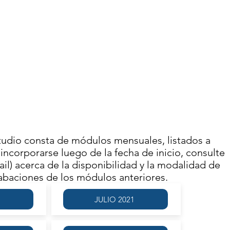
NDRÉS RACKET
JUNIO 2021
IVIDAD FINALIZADA
Se llevó a cabo el
ADO 5 DE JUNIO | 16.00
RECUENCIA SEMANAL
tudio consta de módulos mensuales, listados a
incorporarse luego de la fecha de inicio, consulte
il) acerca de la disponibilidad y la modalidad de
rabaciones de los módulos anteriores.
1
JULIO 2021