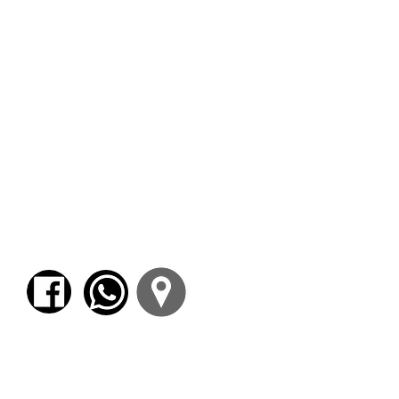
Siguiendo la máxima de Nietszche ("La
filología es el arte de la lectura lenta"),
durante el año 2022 hemos leído las dos
primeras obras de la Orestía:
Agamenón
y
Coéforas
. Nos disponemos ahora a dar cierre
a la lectura de la trilogía con
Euménides
:
luego de los asesinatos intrafamiliares de las
dos primeras obras, llega el momento de la
vuelta al orden y la justicia. Las Erinias,
representantes de una concepción de la
justicia previa, persiguen a Orestes, pero los
dioses "nuevos", Apolo y Atenea, lo
consideran inocente. Para juzgar a Orestes
será necesario el cambio a nivel cósmico
desde una justicia perimida a otra nueva
emparentada con la gran Atenas.
Para comenzar el proceso de pago deberá
iniciar sesión o registrarse.