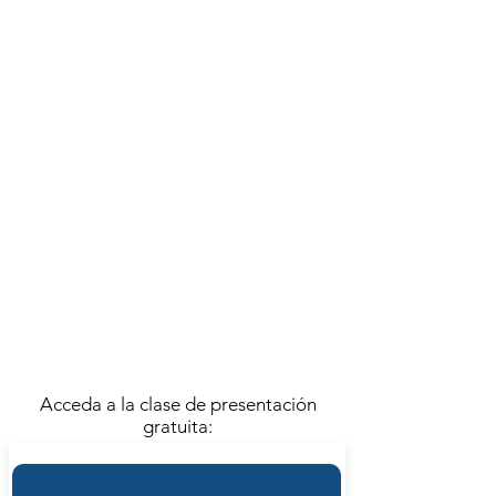
A cargo de
ANDRÉS RACKET
ACTIVIDAD FINALIZADA
Se llevó a cabo el
SÁBADO 27 DE FEBRERO | 16.00
4 REUNIONES | FRECUENCIA
SEMANAL
LA CONFERENCIA INAUGURAL
GRATUITA DEL CURSO SE
ENCUENTRA DISPONIBLE EN EL
SIGUIENTE ENLACE
ACCESO A CLASE GRATUITA
Acceda a la clase de presentación
gratuita: