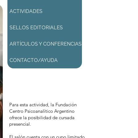
ACTIVIDADES
SELLOS EDITORIALES
ARTÍCULOS Y CONFERENCIAS
CONTACTO/AYUDA
Para comenzar el proceso de
pago deberá iniciar sesión o
registrarse.
Para esta actividad, la Fundación
Centro Psicoanalítico Argentino
ofrece la posibilidad de cursada
presencial.
El salón cuenta con un cupo limitado.