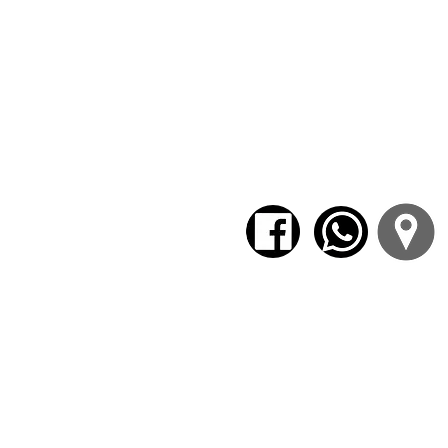
Clase 3. Deseos que desbordan:
Hipól
Eurípides,
Hipólito
y escenas de
Bacan
el desborde corporal; fiesta, culto y o
Clase 4. Conclusiones generales y diál