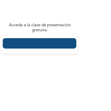
4 REUNIONES | FRECUENCIA
SEMANAL
Acceda a la clase de presentación
gratuita:
Clase 1: La posición de Aristóteles, desde la
perspectiva de la ética.
Clase 2: La tragedia griega en el marco de la
crisis de lo jurídico en el siglo V a.C.
Clase 3: Ética y estética en la tragedia griega.
Clase 4: Conclusiones y diálogo con los
asistentes.