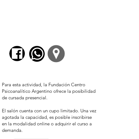
relato del juez. Su historia entró en el
imaginario popular de Japón y su presencia
sigue actualmente como un caso de
hýbris
que despliega una forma de erotismo
femenino (J. Lacan, 16/03/1976) que nos
interroga. Las preguntas que sigue
generando serán desplegadas a lo largo de
las tres sesiones del curso.
$ 3700,00
Para esta actividad, la Fundación Centro
Psicoanalítico Argentino ofrece la posibilidad
de cursada presencial.
El salón cuenta con un cupo limitado. Una vez
agotada la capacidad, es posible inscribirse
en la modalidad online o adquirir el curso a
demanda.