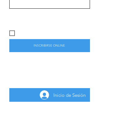
CUPO PRESENCIAL DISPONIBLE:
51
ALUMNO PRESENCIAL
INSCRIBIRSE ONLINE
Para inscribirse a la actividad gratuita
deberá iniciar sesión como usuario
registrado.
Inicio de Sesión