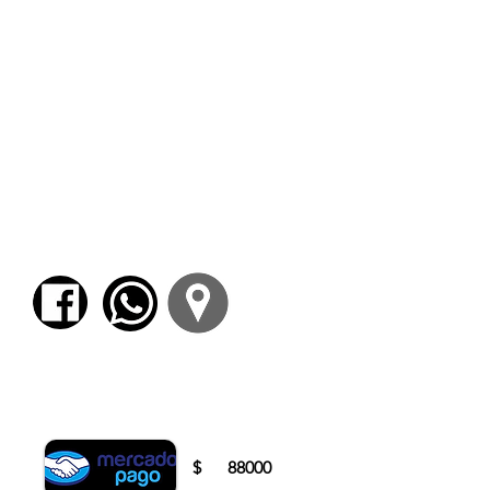
subjetividad y tiempo.
Clase 2. Tiempo: ente-real. De Platón y
Aristóteles a Newton: tiempo absoluto,
verdadero y matemático.
Clase 3. Tiempo: forma subjetivo-ideal. De
Kant a Hegel y Schelling. Tiempo e idealismo.
Clase 4. Tiempo: incógnita “metafísica” de la
ciencia. Recuperación del ser para el pensar.
Clase 5. Tiempo: sujeto y ruptura del sujeto. –
Husserl, Heidegger y nuestro presente
filosófico.
Clase 6. Conclusión del curso. Madurez
presente y
Mnemosyne
filosófíca.
Para comenzar el proceso de pago deberá
iniciar sesión o registrarse.
$
88000