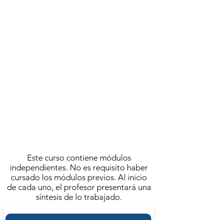
A cargo de
EDGARDO ALBIZU
MÓDULO 1 | METAMORFOSIS
DEL GENIO MALIGNO
ACTIVIDAD FINALIZADA
Se llevó a cabo el
SÁBADO 10 DE ABRIL | 11.00
EL CURSO CONSTA DE 4 MÓDULOS
DE 6 REUNIONES CADA UNO |
FRECUENCIA SEMANAL
Este curso contiene módulos
independientes. No es requisito haber
cursado los módulos previos. Al inicio
de cada uno, el profesor presentará una
síntesis de lo trabajado.