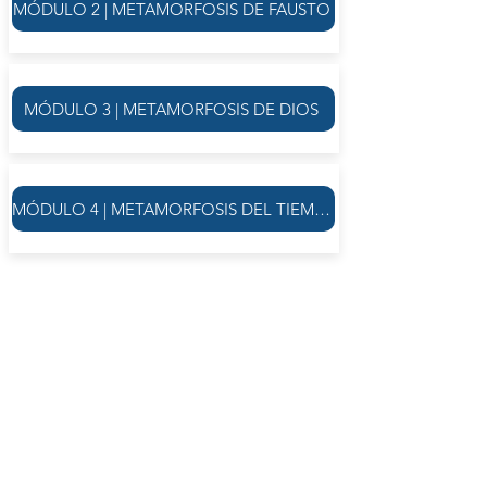
MÓDULO 2 | METAMORFOSIS DE FAUSTO
MÓDULO 3 | METAMORFOSIS DE DIOS
MÓDULO 4 | METAMORFOSIS DEL TIEMPO
MÓDULO I. Metamorfosis del genio
maligno. (DISPONIBLE A DEMANDA)
Clase 1. Introducción. Sentido del curso total.
Relevancia del tema.
Clase 2. Genio maligno y conciencia. El brotar
de las experiencias ontológicas. –Engaño y
error. Conciencia y desengaño. Mito y mal.
Clase 3. Autoconciencia. –Experiencia del
propio ser. Mal e intersubjetividad
transcendental.
Clase 4. Espíritu. –Existir y poder individual.