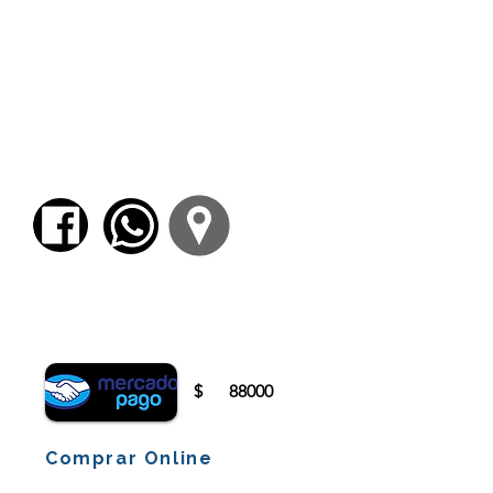
Conclusión
1. Aportes idealistas y materialistas
a la estética operatoria. –
Existencia artística y arte popular.
2. Estética fenomenológica y
alleganza (
Ereignis
) tiempo-
contratiempo.
Para comenzar el proceso de pago deberá
iniciar sesión o registrarse.
$
88000
Comprar Online