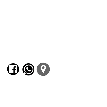
de Buenos Aires, la familia entera
que vive a la intemperie a diez
metros de la puerta de mi edificio
en el coqueto barrio de Belgrano)
para darse cuenta de que la
pretendida “Alteridad”, con todas
sus crisis de la presencia y sus
culturas de la pobreza, está –como
la revolución en Benjamin, y no es
poco sarcasmo– a la vuelta de la
esquina…
ACTIVIDAD GRATUITA
Una vez procesada la inscripción
podrá:
* ingresar al ZOOM (de