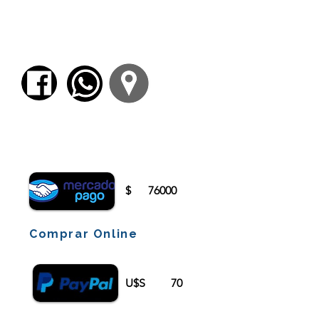
tomista y la mística cristiana. La visión del
Dios que mueve, pero no del mundo que es
movido.
El Infierno y los cielos de Dante, ¿y los
actuales?
Para comenzar el proceso de pago deberá
iniciar sesión o registrarse.
$
76000
Comprar Online
U$S
70