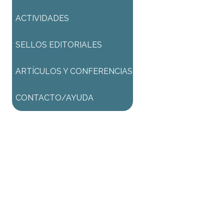
ACTIVIDADES
SELLOS EDITORIALES
ARTÍCULOS Y CONFERENCIAS
CONTACTO/AYUDA
ACTIVIDAD GRATUITA
Una vez procesada la
inscripción podrá:
* ingresar al ZOOM (de
corresponder)
* ingresar al AULA VIRTUAL
donde encontrará las
grabaciones de las clases de la