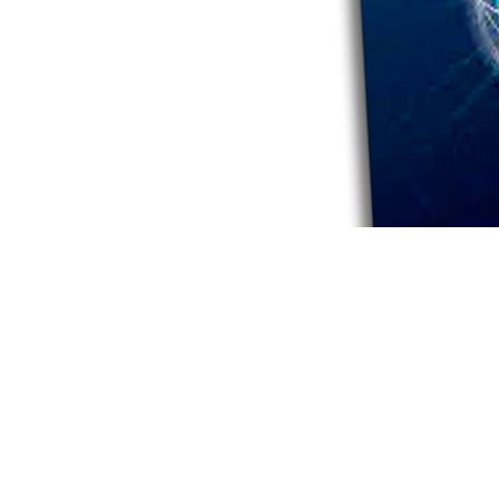
LA RED DE 
VIR
de 