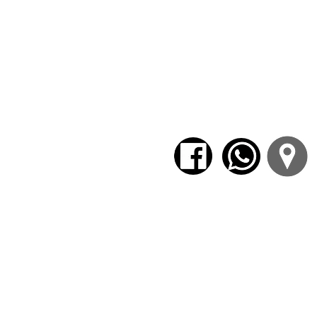
Encuentro 4
El simbolismo de
La virgen de las roc
una inventiva visionaria: el avión, el 
traje de buzo. ¡Y hasta el primer robot
Leonardo como un pensador para una 
diverso, redes y música.