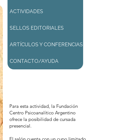
ACTIVIDADES
SELLOS EDITORIALES
ARTÍCULOS Y CONFERENCIAS
CONTACTO/AYUDA
Para comenzar el proceso de
pago deberá iniciar sesión o
registrarse.
Para esta actividad, la Fundación
Centro Psicoanalítico Argentino
ofrece la posibilidad de cursada
presencial.
El salón cuenta con un cupo limitado.