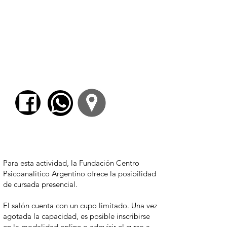
Gabriel Marcel,
El misterio del Ser
y su
filosofía de la esperanza; Erich Fromm y
La
revolución de la esperanza. Hacia una
tecnología humanizada
, y el teólogo alemán
Jürgen Moltmann en
Teología de la
esperanza
; Camus como antagonista en
El
mito de Sísifo
y
El verano en Argel
; el verbo
de Ingeborg Bachmann y Paul Celan.
Y el futuro y la esperanza.
Para comenzar el proceso de pago deberá
iniciar sesión o registrarse.
Para esta actividad, la Fundación Centro
Psicoanalítico Argentino ofrece la posibilidad
de cursada presencial.
El salón cuenta con un cupo limitado. Una vez
agotada la capacidad, es posible inscribirse
en la modalidad online o adquirir el curso a