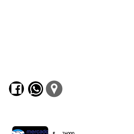
convencionalista (384e-386e); parte
constructiva en favor de la visión naturalista
(386e-390e). Investigación acerca de la
corrección de los nombres: los análisis
“etimológicos” (391a-421e). Tesis de los
nombres primarios; refutación de la tesis
naturalista (421c-427e). Transición (427d-
428c). Diálogo de Sócrates y Cratilo
refutación del naturalismo; el conocimiento
de las cosas; la tesis de Cratilo; refutación; la
tesis de Sócrates (428e-440d).
3. La visión platónica del lenguaje
La cuestión de la articulación lingüística en el
Teéteto
y del lugar de la verdad en el
Sofista
.
Para comenzar el proceso de pago deberá
iniciar sesión o registrarse.
$
76000