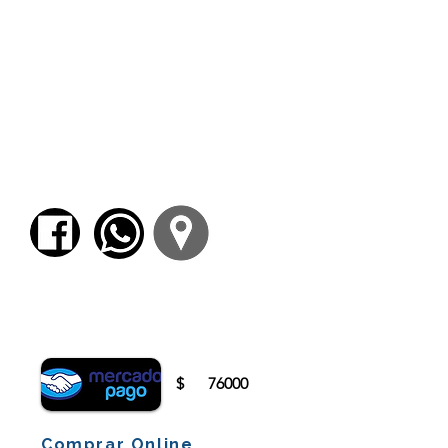
acciones (
práxeis
) y las pasiones (
páthe
).
3. La teoría de la trama
La articulación de los actos en la trama
narrativa. La verosimilitud y la necesidad.
Relato poético y relato histórico.
4. Aspectos complementarios
Normativa de la expresión lingüística.
Contraste con la expresión corriente. Función
purificatoria de la representación trágica.
Para comenzar el proceso de pago deberá
iniciar sesión o registrarse.
$
76000
Comprar Online