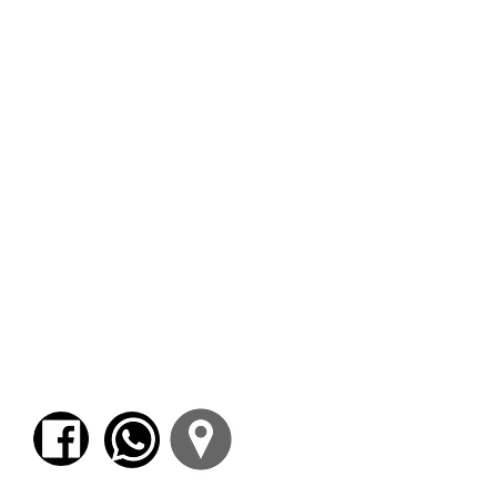
(¿glocales?)
poco o nada
conocidas para el lector argentino
(la imaginería telúrica en cierta
poesía ecuatoriana, el ciframiento
místico en cierta poesía
puertorriqueña, la suntuosidad de
un idioma al límite en la poesía
cubana, la revisita, desde nuevos
lugares, a tradiciones hegemónicas
como la peruana, la uruguaya o la
chilena). Entendemos, pues, el
gesto de
cartografiar
como una
exhaustiva indagación en el cruce
de caminos entre lenguaje,
imagen, crítica e historia.