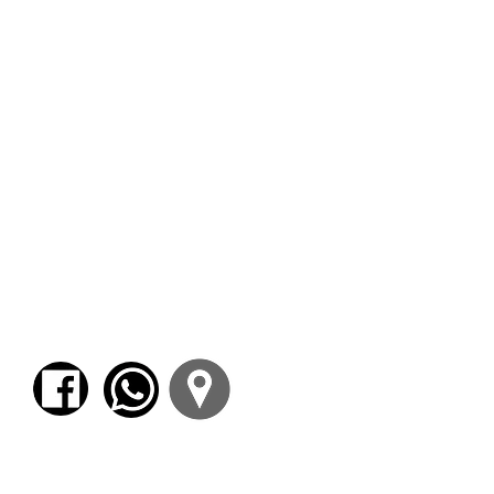
Further Reading:
Bloom, H. (2008).
William Faulkner.
Updated
edition. Blooms Literary Criticism
Castillo Street, S. & Charles L. Crow (Eds).
(2016).
The Palgrave Handbook of the
Southern Gothic.
Macmillan Publishers Ltd.
Magny, C. E. (1966). "Faulkner or Theological
Inversion." In
Faulkner: A Collection of Critical
Essays.
Ed. R. Penn Warren. Prentice-Hall, pp.
66-78.
O’Connor, F. (1970).
Mystery and Manners:
Occasional Prose
. Ed. S. Fitzgerald & R.
Fitzgerald. Farrar, Straus & Giroux.
O’Connor, F. (1971).
The Complete Stories
.
Farrar, Straus & Giroux.
Whitt, M. E. (1997).
Understanding Flannery
O’Connor.
University of South Carolina Press.
Para comenzar el proceso de pago deberá
iniciar sesión o registrarse.