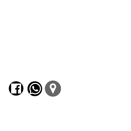
de Pediatría del Hospital de Clínicas de la
UBA
DIRIGIDO A
PROFESIONALES DE LA
SALUD, DOCENTES Y
PADRES
Lugar del evento:
AUDITORIO BEETHOVEN.
Av. Sta. Fe 1452. C.A.B.A.
ACTIVIDAD GRATUITA
Una vez procesada la inscripción
podrá: