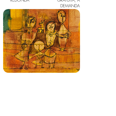
REDONDA
GRATUITA, A
DEMANDA
¿EPIDEMIA DE NIÑOS
DEPRIMIDOS?
CÓMO SE ADVIERTE LA
DEPRESIÓN EN LA INFANCIA
EN HOGARES Y ESCUELAS