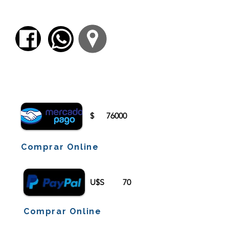
4) Novela. Fragmentos de
West End
de José
Morella.
Para comenzar el proceso de pago deberá
iniciar sesión o registrarse.
$
76000
Comprar Online
U$S
70
Comprar Online