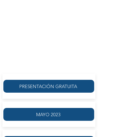
GABRIELA ZAMPINI
AGOSTO 2023
ACTIVIDAD FINALIZADA
Se llevó a cabo el
VIERNES 4 DE AGOSTO | 14.00
FRECUENCIA SEMANAL
MODALIDAD VIRTUAL
PRESENTACIÓN GRATUITA
MAYO 2023