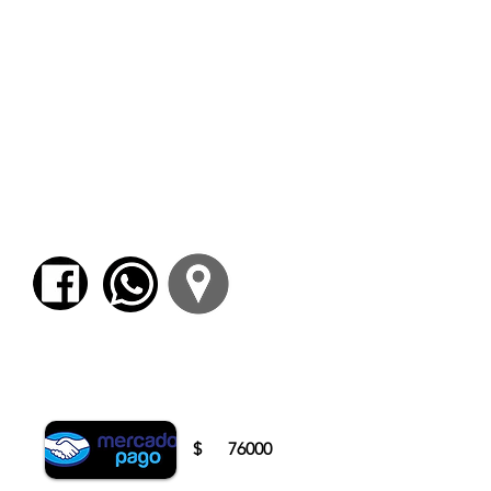
propuestas para propiciar la
escritura.
- La consigna de trabajo y su valor
circunstancial y provisorio. La
necesidad de escribir y su relación
con la emoción y el afecto.
- Configuración de un proyecto
propio de escritura en base a las
experiencias transitadas.
Para comenzar el proceso de pago deberá
iniciar sesión o registrarse.
$
76000