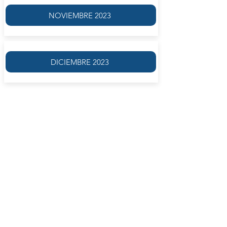
NOVIEMBRE 2023
DICIEMBRE 2023
El taller estará dedicado a
personas que quieran comenzar a
escribir o bien reencontrarse con
esta práctica apasionante que
requiere de un protagonismo
intransferible.
A partir de diversos dispositivos
creativos se trabajará en tiempo
real (durante el encuentro del
taller) y de forma domiciliaria, con
consignas o pautas que requieran