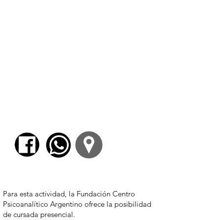
- La especificidad de la escritura, la propia
identidad y el potencial creativo.
El que lee no es quien escribe, el que escribe
no es quien corrige. ¿Por dónde comenzar la
experiencia de escribir?
Prácticas con material autobiográfico y
pautas propuestas para propiciar la escritura.
- La consigna de trabajo y su valor
circunstancial y provisorio. La necesidad de
escribir y su relación con la emoción y el
afecto.
- Configuración de un proyecto propio de
escritura en base a las experiencias
transitadas.
$ 3700,00
Para esta actividad, la Fundación Centro
Psicoanalítico Argentino ofrece la posibilidad
de cursada presencial.