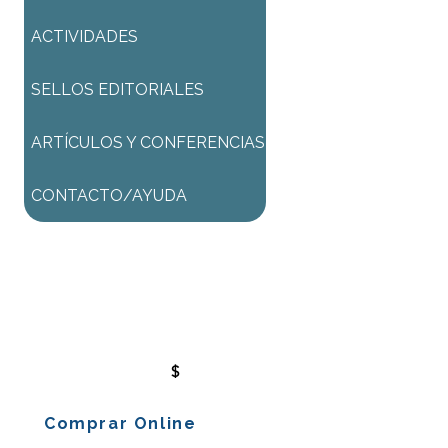
ACTIVIDADES
SELLOS EDITORIALES
ARTÍCULOS Y CONFERENCIAS
CONTACTO/AYUDA
Para comenzar el proceso de
pago deberá iniciar sesión o
registrarse.
$
Comprar Online
Comprar Online