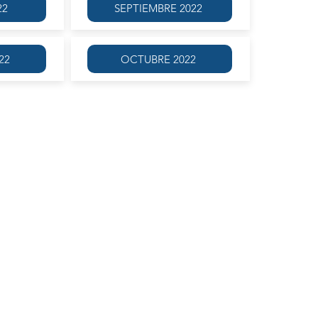
22
SEPTIEMBRE 2022
22
OCTUBRE 2022
que quieran comenzar a escribir o bien reencontrarse con esta
un protagonismo intransferible.
ivos se trabajará en tiempo real (durante el encuentro del taller)
as o pautas que requieran de más tiempo.
 promoverá tanto la reflexión en torno a la escritura como la
 que debemos ser a la hora de corregir lo escrito.
ropia identidad y el potencial creativo.
 que escribe no es quien corrige. ¿Por dónde comenzar la
y pautas propuestas para propiciar la escritura.
rcunstancial y provisorio. La necesidad de escribir y su relación