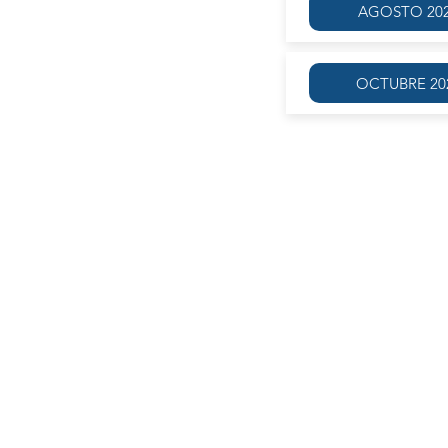
AGOSTO 20
OCTUBRE 20
El taller estará dedicado a personas 
práctica apasionante que requiere de 
A partir de diversos dispositivos creat
y de forma domiciliaria, con consign
La escucha grupal de las producciones
formación de ese intérprete consciente
EJES DE TRABAJO
- La especificidad de la escritura, la p
El que lee no es quien escribe, el
experiencia de escribir?
Prácticas con material autobiográfico 
- La consigna de trabajo y su valor ci