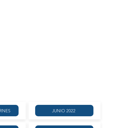
BRIELA ZAMPINI
JULIO 2022
IVIDAD FINALIZADA
Se llevó a cabo el
RNES 1 DE JULIO | 14.00
EVES 7 DE JULIO | 14.00
RECUENCIA SEMANAL
ERNES
JUNIO 2022