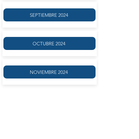
SEPTIEMBRE 2024
OCTUBRE 2024
NOVIEMBRE 2024
La propuesta de este taller
está dirigida a aquellos que
desean sistematizar su
experiencia de escritura,
darle un cauce e