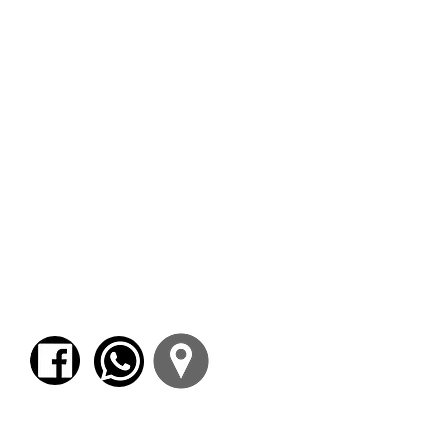
enriquece nuestra visión
acerca del sentido o los
sentidos que la experiencia
de escribir puede tener en
la vida de cada quien.
Los encuentros son
semanales y se trabaja a
partir de consignas dadas
con anterioridad o en el
contexto de la hora y media
de taller.
Para comenzar el proceso de pago deberá