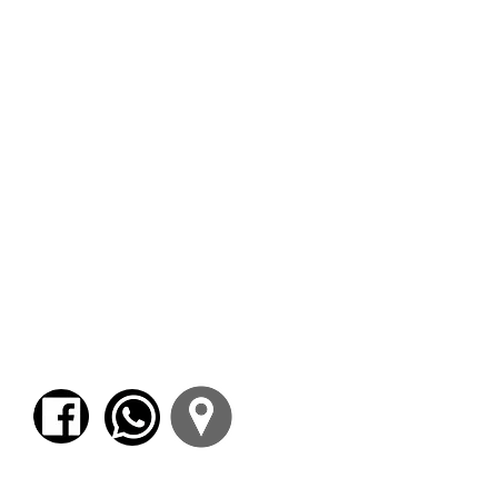
consciente que debemos ser a la hora de
corregir lo escrito.
EJES DE TRABAJO
- La especificidad de la escritura, la propia
identidad y el potencial creativo.
El que lee no es quien escribe, el que escribe
no es quien corrige. ¿Por dónde comenzar la
experiencia de escribir?
Prácticas con material autobiográfico y
pautas propuestas para propiciar la escritura.
- La consigna de trabajo y su valor
circunstancial y provisorio. La necesidad de
escribir y su relación con la emoción y el
afecto.
- Configuración de un proyecto propio de
escritura en base a las experiencias
transitadas.
Para comenzar el proceso de pago deberá