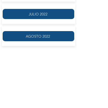
JULIO 2022
AGOSTO 2022
El taller estará dedicado a personas que
quieran comenzar a escribir o bien
reencontrarse con esta práctica apasionante
que requiere de un protagonismo
intransferible.
A partir de diversos dispositivos creativos se
trabajará en tiempo real (durante el encuentro
del taller) y de forma domiciliaria, con
consignas o pautas que requieran de más
tiempo.
La escucha grupal de las producciones
promoverá tanto la reflexión en torno a la
escritura como la formación de ese intérprete