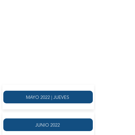
GABRIELA ZAMPINI
SEPTIEMBRE 2022
EL TALLER SE DESARROLLARÁ
EN DOS OPCIONES HORARIAS,
LOS JUEVES O VIERNES, CON
FRECUENCIA SEMANAL
INICIO:
JUEVES 1 DE SEPTIEMBRE | 14.00
VIERNES 2 DE SEPTIEMBRE | 14.00
MAYO 2022 | JUEVES
JUNIO 2022